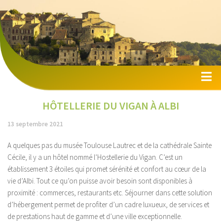
Accueil
HÔTELLERIE DU VIGAN À ALBI
Camping
13 septembre 2021
Hotels
A quelques pas du musée Toulouse Lautrec et de la cathédrale Sainte
Autres locations
Cécile, il y a un hôtel nommé l’Hostellerie du Vigan. C’est un
établissement 3 étoiles qui promet sérénité et confort au cœur de la
Activités
vie d’Albi. Tout ce qu’on puisse avoir besoin sont disponibles à
Tourisme
proximité : commerces, restaurants etc. Séjourner dans cette solution
d’hébergement permet de profiter d’un cadre luxueux, de services et
Immobilier
de prestations haut de gamme et d’une ville exceptionnelle.