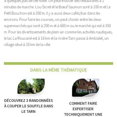
à quelques pas de cet hôtel. On peut trouver des restaurants à 2
minutes de marche. Lou Sicret et le Bœuf Saumon sont à 100 m et Le
Petit Bouchon est à 200 m. Il y a aussi deux cafés/bar dans les
environs. Pour faire les courses, on peut choisir entre les deux
supermarchés qui sont à 200 m et à 600 m ou le marché qui est à 350
m. Pour les divertissements de plein air comme les activités nautiques,
le lac La Roucarié est à 16 km et la rivière Tarn passe à Ambialet, un
village situé à 20 km de la ville.
DANS LA MÊME THÉMATIQUE
DÉCOUVREZ 3 RANDONNÉES
COMMENT FAIRE
À COUPER LE SOUFFLE DANS
EXPERTISER
LE TARN
TECHNIQUEMENT UNE