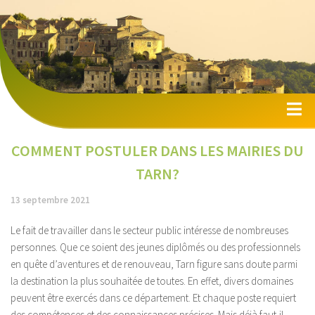
Accueil
COMMENT POSTULER DANS LES MAIRIES DU
Camping
TARN?
Hotels
13 septembre 2021
Autres locations
Le fait de travailler dans le secteur public intéresse de nombreuses
Activités
personnes. Que ce soient des jeunes diplômés ou des professionnels
en quête d’aventures et de renouveau, Tarn figure sans doute parmi
Tourisme
la destination la plus souhaitée de toutes. En effet, divers domaines
Immobilier
peuvent être exercés dans ce département. Et chaque poste requiert
des compétences et des connaissances précises. Mais déjà faut-il