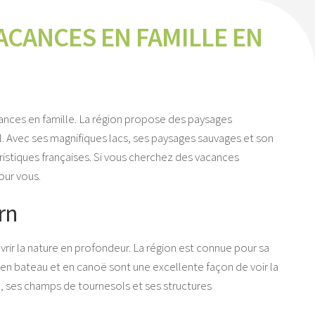
VACANCES EN FAMILLE EN
cances en famille. La région propose des paysages
al. Avec ses magnifiques lacs, ses paysages sauvages et son
istiques françaises. Si vous cherchez des vacances
our vous.
rn
rir la nature en profondeur. La région est connue pour sa
s en bateau et en canoë sont une excellente façon de voir la
il, ses champs de tournesols et ses structures