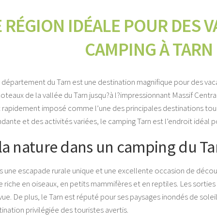
E RÉGION IDÉALE POUR DES 
CAMPING À TARN
le département du Tarn est une destination magnifique pour des va
 coteaux de la vallée du Tarn jusqu?à l?impressionnant Massif Centr
st rapidement imposé comme l’une des principales destinations tour
te et des activités variées, le camping Tarn est l’endroit idéal p
la nature dans un camping du Ta
es une escapade rurale unique et une excellente occasion de découv
ne riche en oiseaux, en petits mammifères et en reptiles. Les sortie
 vue. De plus, le Tarn est réputé pour ses paysages inondés de sole
ination privilégiée des touristes avertis.